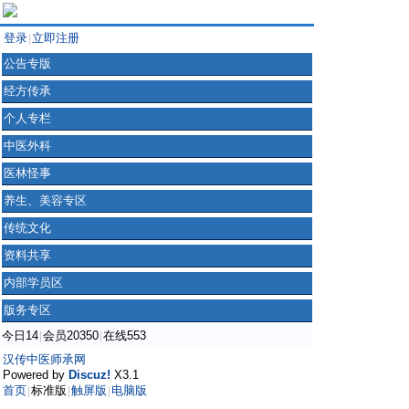
登录
立即注册
|
公告专版
经方传承
个人专栏
中医外科
医林怪事
养生、美容专区
传统文化
资料共享
内部学员区
版务专区
今日14
会员20350
在线553
|
|
汉传中医师承网
Powered by
Discuz!
X3.1
首页
标准版
触屏版
电脑版
|
|
|