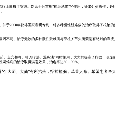
治疗上取得了突破。刘氏十分重视“循经感传”的作用，提出针灸操作，必
”。
法，并于2000年获得国家发明专利，对多种慢性疑难病的治疗取得了根治
病因不明、治疗无效的多种慢性疑难病与脊柱关节失衡紊乱有绝对的直接
用药、点穴整脊、针刀疗法、温灸法”同时施用，大大的提高了疗效，明
疑难病的治疗取得满意效果，治愈率达80－90％。
谓的“大师、大仙”有所抬头，招摇撞骗，草菅人命。希望患者睁