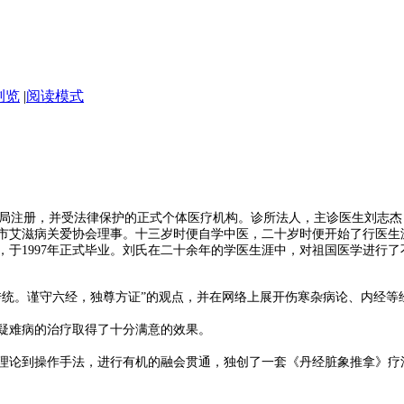
浏览
|
阅读模式
卫生局注册，并受法律保护的正式个体医疗机构。诊所法人，主诊医生刘志杰
艾滋病关爱协会理事。十三岁时便自学中医，二十岁时便开始了行医生涯。
试，于1997年正式毕业。刘氏在二十余年的学医生涯中，对祖国医学进
传统。谨守六经，独尊方证”的观点，并在网络上展开伤寒杂病论、内经
疑难病的治疗取得了十分满意的效果。
理论到操作手法，进行有机的融会贯通，独创了一套《丹经脏象推拿》疗