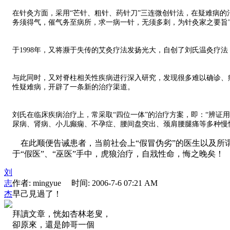
在针灸方面，采用“芒针、粗针、药针刀”三连微创针法，在疑难病的
务须得气，催气务至病所，求一病一针，无须多刺，为针灸家之要旨
于1998年，又将濒于失传的艾灸疗法发扬光大，自创了刘氏温灸疗
与此同时，又对脊柱相关性疾病进行深入研究，发现很多难以确诊、
性疑难病，开辟了一条新的治疗渠道。
刘氏在临床疾病治疗上，常采取“四位一体”的治疗方案，即：“辨证
尿病、肾病、小儿癫痫、不孕症、腰间盘突出、颈肩腰腿痛等多种慢性
在此顺便告诫患者，当前社会上“假冒伪劣”的医生以及所
于“假医”、“巫医”手中，虎狼治疗，自戕性命，悔之晚矣！
刘
志
作者: mingyue 时间: 2006-7-6 07:21 AM
杰
早己見過了！
拜讀文章，恍如杏林老叟，
卻原來，還是帥哥一個