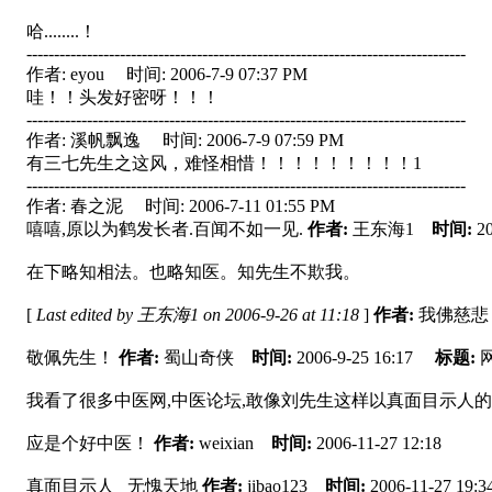
哈........！
--------------------------------------------------------------------------------
作者: eyou 时间: 2006-7-9 07:37 PM
哇！！头发好密呀！！！
--------------------------------------------------------------------------------
作者: 溪帆飘逸 时间: 2006-7-9 07:59 PM
有三七先生之这风，难怪相惜！！！！！！！！！1
--------------------------------------------------------------------------------
作者: 春之泥 时间: 2006-7-11 01:55 PM
嘻嘻,原以为鹤发长者.百闻不如一见.
作者:
王东海1
时间:
2
在下略知相法。也略知医。知先生不欺我。
[
Last edited by 王东海1 on 2006-9-26 at 11:18
]
作者:
我佛慈
敬佩先生！
作者:
蜀山奇侠
时间:
2006-9-25 16:17
标题:
我看了很多中医网,中医论坛,敢像刘先生这样以真面目示人的
应是个好中医！
作者:
weixian
时间:
2006-11-27 12:18
真面目示人 无愧天地
作者:
jibao123
时间:
2006-11-27 19:3