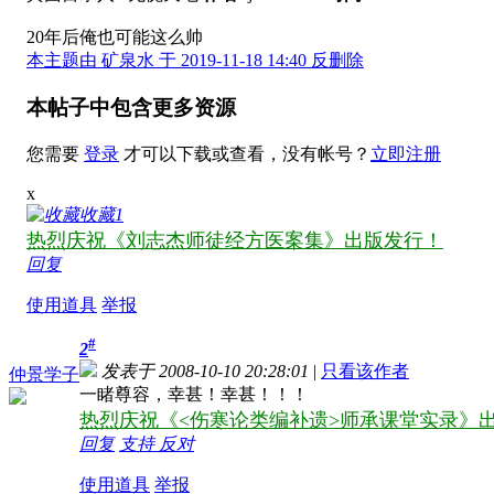
20年后俺也可能这么帅
本主题由 矿泉水 于 2019-11-18 14:40 反删除
本帖子中包含更多资源
您需要
登录
才可以下载或查看，没有帐号？
立即注册
x
收藏
1
热烈庆祝《刘志杰师徒经方医案集》出版发行！
回复
使用道具
举报
#
2
发表于 2008-10-10 20:28:01
|
只看该作者
仲景学子
一睹尊容，幸甚！幸甚！！！
热烈庆祝《<伤寒论类编补遗>师承课堂实录》出
回复
支持
反对
使用道具
举报