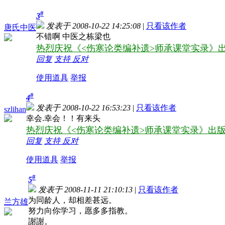
#
3
发表于 2008-10-22 14:25:08
|
只看该作者
唐氏中医
不错啊 中医之栋梁也
热烈庆祝《<伤寒论类编补遗>师承课堂实录》出
回复
支持
反对
使用道具
举报
#
4
发表于 2008-10-22 16:53:23
|
只看该作者
szlihan
幸会.幸会！！有来头
热烈庆祝《<伤寒论类编补遗>师承课堂实录》出版
回复
支持
反对
使用道具
举报
#
5
发表于 2008-11-11 21:10:13
|
只看该作者
为同龄人，却相差甚远。
兰方雄
努力向你学习，愿多多指教。
謝謝。