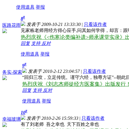
使用道具
举报
#
8
发表于 2009-10-21 13:33:30
|
只看该作者
医路花雨
见家栋老师用经方得心应手,问其如何学得，却言：跟
热烈庆祝《<伤寒论类编补遗>师承课堂实录》出
回复
支持
反对
使用道具
举报
#
9
发表于 2010-2-12 23:04:57
|
只看该作者
务实-探索
“回归三坟，立足传统。谨守六经，独尊方证”--朝
热烈庆祝《刘志杰师徒经方医案集》出版发行
回复
支持
反对
使用道具
举报
#
10
发表于 2010-2-26 15:59:33
|
只看该作者
幸福玻璃
有了刘老师 吾之幸也 天下百姓之幸也