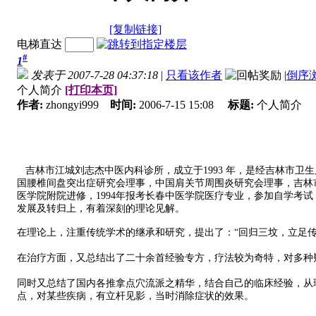
[复制链接]
电梯直达
#
1
发表于 2007-7-28 04:37:18
|
只看该作者
|
倒序
个人简介
[打印本页]
作者:
zhongyi999
时间:
2006-7-15 15:08
标题:
个人简介
吉林市江城刘志杰中医内科诊所，成立于1993 年，是经吉林市
国腰椎间盘突出症研究会理事，中国肩关节周围炎研究会理事，吉林市
医学院附院进修，1994年报考长春中医学院医疗专业，参加自学考
发展及转归上，有着深刻的理论见解。
在理论上，注重传统学术的继承和研究，提出了：“回归三坟，立足
在治疗方面，又总结出了二十余首经验专方，疗法较为奇特，对多种
同时又总结了国内各推拿点穴流派之精华，结合自己的临床经验，从
点，对某些疾病，有立杆见影，当时消除症状的效果。