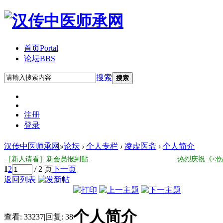
首页
Portal
论坛
BBS
搜索
搜索
注册
登录
汉传中医师承网
»
论坛
›
个人专栏
›
凌虚医斋
›
个人简介
［新人请看］新会员报到贴
热烈庆祝《<
1
2
/ 2 页
下一页
返回列表
个人简介
查看:
33237
|
回复:
38