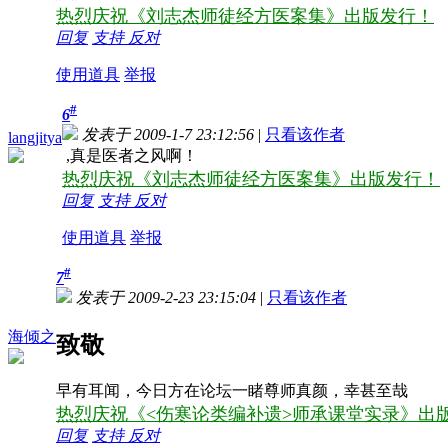
热烈庆祝《刘志杰师徒经方医案集》出版发行！
回复
支持
反对
使用道具
举报
#
6
发表于 2009-1-7 23:12:56
|
只看该作者
langjitya
,真是医者之风啊！
热烈庆祝《刘志杰师徒经方医案集》出版发行！
回复
支持
反对
使用道具
举报
#
7
发表于 2009-2-23 23:15:04
|
只看该作者
海倾之
致敬
早有耳闻，今日方在论坛一睹尊师真颜，幸甚至哉
热烈庆祝《<伤寒论类编补遗>师承课堂实录》出版
回复
支持
反对