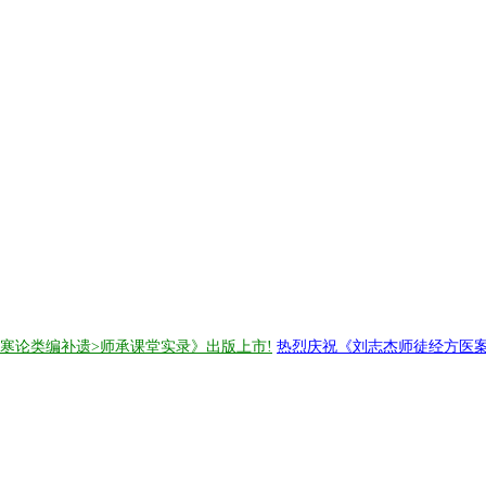
伤寒论类编补遗>师承课堂实录》出版上市!
热烈庆祝《刘志杰师徒经方医