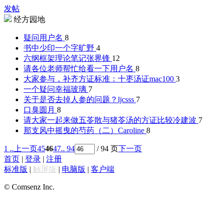
发帖
经方园地
疑问
用户名
8
书中少印一个字
旷野
4
六纲框架理论笔记
张界锋
12
请各位老师帮忙给看一下
用户名
8
大家参与，补齐方证标准：十枣汤证
mac100
3
一个疑问
幸福玻璃
7
关于是否去掉人参的问题？
ljcsss
7
口臭
圆月
8
请大家一起来做五苓散与猪苓汤的方证比较
冷建波
7
那支风中摇曳的芍药（二）
Caroline
8
1 ..
上一页
45
46
47
.. 94
/ 94 页
下一页
首页
|
登录
|
注册
标准版
|
触屏版
|
电脑版
|
客户端
© Comsenz Inc.