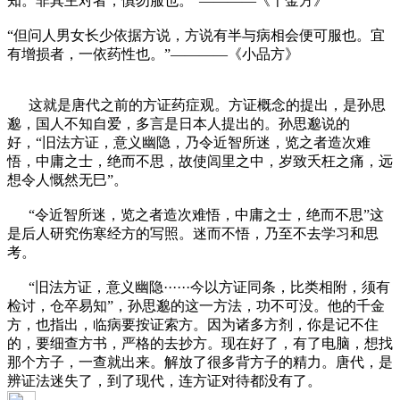
知。非其主对者，慎勿服也。”————《千金方》
“但问人男女长少依据方说，方说有半与病相会便可服也。宜
有增损者，一依药性也。”————《小品方》
这就是唐代之前的方证药症观。方证概念的提出，是孙思
邈，国人不知自爱，多言是日本人提出的。孙思邈说的
好，“旧法方证，意义幽隐，乃令近智所迷，览之者造次难
悟，中庸之士，绝而不思，故使闾里之中，岁致夭枉之痛，远
想令人慨然无巳”。
“令近智所迷，览之者造次难悟，中庸之士，绝而不思”这
是后人研究伤寒经方的写照。迷而不悟，乃至不去学习和思
考。
“旧法方证，意义幽隐······今以方证同条，比类相附，须有
检讨，仓卒易知”，孙思邈的这一方法，功不可没。他的千金
方，也指出，临病要按证索方。因为诸多方剂，你是记不住
的，要细查方书，严格的去抄方。现在好了，有了电脑，想找
那个方子，一查就出来。解放了很多背方子的精力。唐代，是
辨证法迷失了，到了现代，连方证对待都没有了。