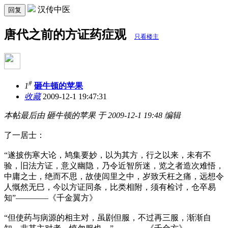
汉传中医
回复
唐代之前的方证药症观
只看楼主
#
1
砸牛顿的苹果
收藏
2009-12-1 19:47:31
本帖最后由 砸牛顿的苹果 于 2009-12-1 19:48 编辑
了一居士：
“遂披伤寒大论，鸠集要妙，以为其方，行之以来，未有不
验，旧法方证，意义幽隐，乃令近智所迷，览之者造次难悟，
中庸之士，绝而不思，故使闾里之中，岁致夭枉之痛，远想令
人慨然无巳，今以方证同条，比类相附，须有检讨，仓卒易
知”————《千金翼方》
“但使药与病源的相主对，虽剧但服，不过再三服，渐渐自